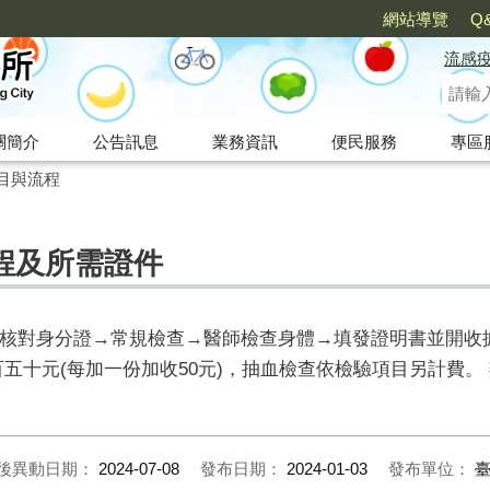
網站導覽
Q
流感
關簡介
公告訊息
業務資訊
便民服務
專區
目與流程
程及所需證件
→核對身分證→常規檢查→醫師檢查身體→填發證明書並開收
五十元(每加一份加收50元)，抽血檢查依檢驗項目另計費。
後異動日期：
2024-07-08
發布日期：
2024-01-03
發布單位：