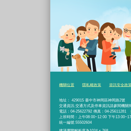
機關位置
隱私權政策
資訊安全政
地址： 429015 臺中市神岡區神岡路2號
交通資訊:交通方式及停車資訊請參閱機關
電話：04-25622792 傳真：04-25611281
上班時間：上午08:00~12:00 下午13:00~17
統一編號:55502604
建議瀏覽解析度為1024 x 768