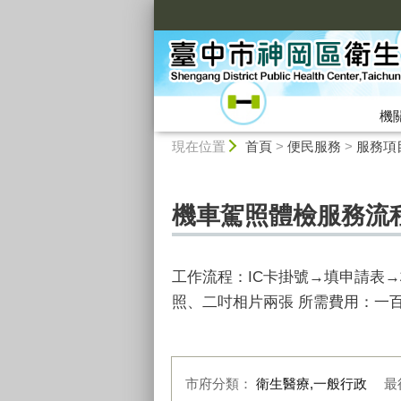
:::
機
:::
現在位置
首頁
>
便民服務
>
服務項
機車駕照體檢服務流
工作流程：IC卡掛號→填申請表
照、二吋相片兩張 所需費用：一百
市府分類：
衛生醫療,一般行政
最