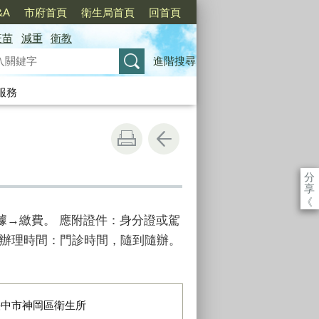
&A
市府首頁
衛生局首頁
回首頁
疫苗
減重
衛教
進階搜尋
服務
分
享
《
據→繳費。 應附證件：身分證或駕
 辦理時間：門診時間，隨到隨辦。
臺中市神岡區衛生所